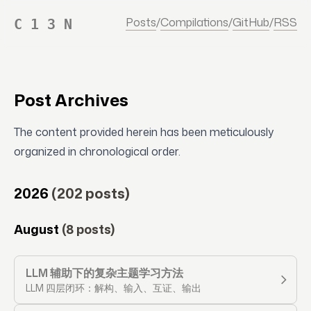
Posts
/
Compilations
/
GitHub
/
RSS
C 1 3 N
Post Archives
The content provided herein has been meticulously
organized in chronological order.
2026
(202 posts)
August
(8 posts)
LLM 辅助下的复杂主题学习方法
LLM 四层闭环：解构、输入、互证、输出