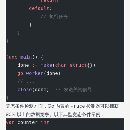
            return
        default
:
            // 执行任务
        }
    }
}
func
 main
() {
    done 
:=
 make
(
chan
 struct
{})
    go
 worker
(done)
    // ... 
    close
(done)  
// 发送关闭信号
}
竞态条件检测方面，Go 内置的
检测器可以捕获
-race
90% 以上的数据竞争。以下典型竞态条件示例：
var
 counter 
int