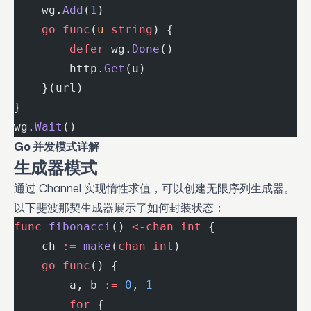
    wg.
Add
(
1
)
    go
 func
(
u
 string
) {
        defer
 wg.
Done
()
        http.
Get
(u)
    }(url)
}
wg.
Wait
()
Go 并发模式详解
生成器模式
通过 Channel 实现惰性求值，可以创建无限序列生成器。
以下斐波那契生成器展示了如何封装状态：
func
 fibonacci
() 
<-chan
 int
 {
    ch 
:=
 make
(
chan
 int
)
    go
 func
() {
        a, b 
:=
 0
, 
1
        for
 {