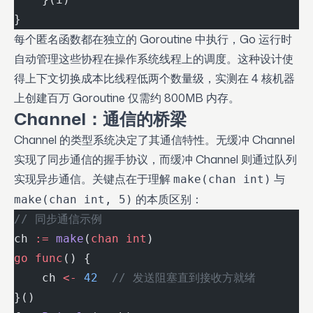
}
每个匿名函数都在独立的 Goroutine 中执行，Go 运行时
自动管理这些协程在操作系统线程上的调度。这种设计使
得上下文切换成本比线程低两个数量级，实测在 4 核机器
上创建百万 Goroutine 仅需约 800MB 内存。
Channel：通信的桥梁
Channel 的类型系统决定了其通信特性。无缓冲 Channel
实现了同步通信的握手协议，而缓冲 Channel 则通过队列
实现异步通信。关键点在于理解
与
make(chan int)
的本质区别：
make(chan int, 5)
// 同步通信示例
ch 
:=
 make
(
chan
 int
)
go
 func
() {
    ch 
<-
 42
  // 发送阻塞直到接收方就绪
}()