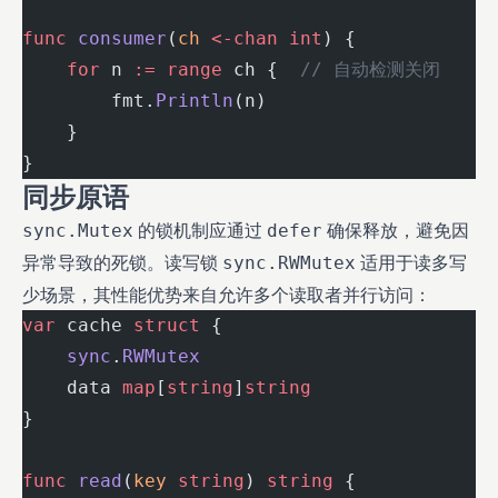
func
 consumer
(
ch
 <-chan
 int
) {
    for
 n 
:=
 range
 ch {  
// 自动检测关闭
        fmt.
Println
(n)
    }
}
同步原语
的锁机制应通过
确保释放，避免因
sync.Mutex
defer
异常导致的死锁。读写锁
适用于读多写
sync.RWMutex
少场景，其性能优势来自允许多个读取者并行访问：
var
 cache 
struct
 {
    sync
.
RWMutex
    data 
map
[
string
]
string
}
func
 read
(
key
 string
) 
string
 {