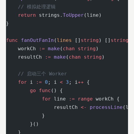
    // 模拟处理逻辑
    return
 strings.
ToUpper
(line)
}
func
 fanOutFanIn
(
lines
 []
string
) []
string
 
    workCh 
:=
 make
(
chan
 string
)
    resultCh 
:=
 make
(
chan
 string
)
    // 启动三个 Worker
    for
 i 
:=
 0
; i 
<
 3
; i
++
 {
        go
 func
() {
            for
 line 
:=
 range
 workCh {
                resultCh 
<-
 processLine
(li
            }
        }()
    }