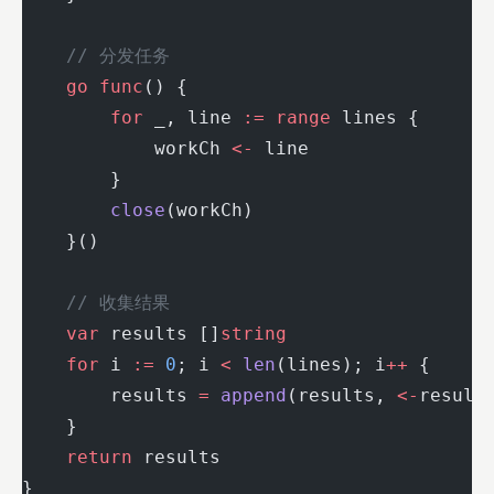
    // 分发任务
    go
 func
() {
        for
 _, line 
:=
 range
 lines {
            workCh 
<-
 line
        }
        close
(workCh)
    }()
    // 收集结果
    var
 results []
string
    for
 i 
:=
 0
; i 
<
 len
(lines); i
++
 {
        results 
=
 append
(results, 
<-
result
    }
    return
 results
}