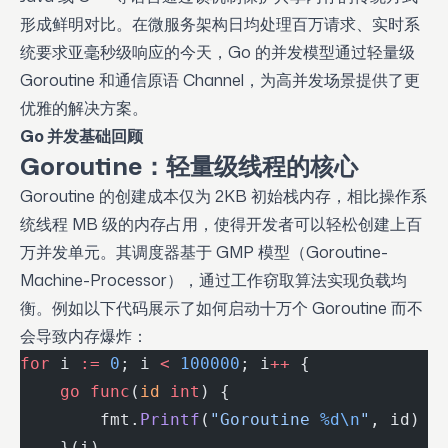
形成鲜明对比。在微服务架构日均处理百万请求、实时系
统要求亚毫秒级响应的今天，Go 的并发模型通过轻量级
Goroutine 和通信原语 Channel，为高并发场景提供了更
优雅的解决方案。
Go 并发基础回顾
Goroutine：轻量级线程的核心
Goroutine 的创建成本仅为 2KB 初始栈内存，相比操作系
统线程 MB 级的内存占用，使得开发者可以轻松创建上百
万并发单元。其调度器基于 GMP 模型（Goroutine-
Machine-Processor），通过工作窃取算法实现负载均
衡。例如以下代码展示了如何启动十万个 Goroutine 而不
会导致内存爆炸：
for
 i 
:=
 0
; i 
<
 100000
; i
++
 {
    go
 func
(
id
 int
) {
        fmt.
Printf
(
"Goroutine 
%d\n
"
, id)
    }(i)