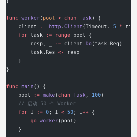
}
func
 worker
(
pool
 <-chan
 Task
) {
    client 
:=
 http
.
Client
{Timeout: 
5
 *
 tim
    for
 task 
:=
 range
 pool {
        resp, _ 
:=
 client.
Do
(task.Req)
        task.Res 
<-
 resp
    }
}
func
 main
() {
    pool 
:=
 make
(
chan
 Task
, 
100
)
    // 启动 50 个 Worker
    for
 i 
:=
 0
; i 
<
 50
; i
++
 {
        go
 worker
(pool)
    }