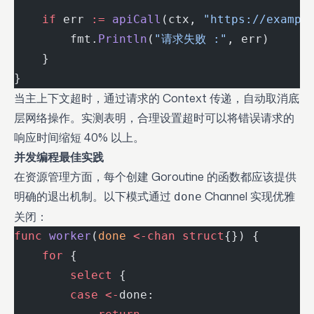
    if
 err 
:=
 apiCall
(ctx, 
"https://exampl
        fmt.
Println
(
"请求失败 :"
, err)
    }
}
当主上下文超时，通过请求的 Context 传递，自动取消底
层网络操作。实测表明，合理设置超时可以将错误请求的
响应时间缩短 40% 以上。
并发编程最佳实践
在资源管理方面，每个创建 Goroutine 的函数都应该提供
明确的退出机制。以下模式通过
Channel 实现优雅
done
关闭：
func
 worker
(
done
 <-chan
 struct
{}) {
    for
 {
        select
 {
        case
 <-
done: