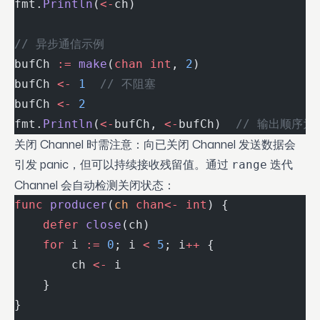
fmt.
Println
(
<-
ch)
// 异步通信示例
bufCh 
:=
 make
(
chan
 int
, 
2
)
bufCh 
<-
 1
  // 不阻塞
bufCh 
<-
 2
fmt.
Println
(
<-
bufCh, 
<-
bufCh)  
// 输出顺序为 
关闭 Channel 时需注意：向已关闭 Channel 发送数据会
引发 panic，但可以持续接收残留值。通过
迭代
range
Channel 会自动检测关闭状态：
func
 producer
(
ch
 chan<-
 int
) {
    defer
 close
(ch)
    for
 i 
:=
 0
; i 
<
 5
; i
++
 {
        ch 
<-
 i
    }
}