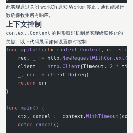
此实现通过关闭 workCh 通知 Worker 停止，通过结果计
数确保收集所有响应。
上下文控制
的树形取消机制是实现级联终止的
context.Context
关键。以下代码展示如何设置超时控制：
func
 apiCall
(
ctx
 context
.
Context
, 
url
 stri
    req, _ 
:=
 http.
NewRequestWithContext
(c
    client 
:=
 http
.
Client
{Timeout: 
2
 *
 tim
    _, err 
:=
 client.
Do
(req)
    return
 err
}
func
 main
() {
    ctx, cancel 
:=
 context.
WithTimeout
(con
    defer
 cancel
()