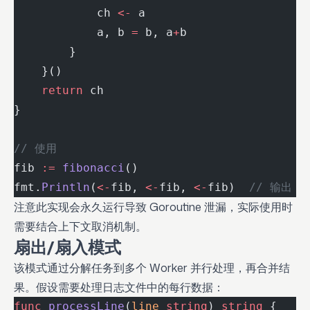
            ch 
<-
 a
            a, b 
=
 b, a
+
b
        }
    }()
    return
 ch
}
// 使用
fib 
:=
 fibonacci
()
fmt.
Println
(
<-
fib, 
<-
fib, 
<-
fib)  
// 输出 0
注意此实现会永久运行导致 Goroutine 泄漏，实际使用时
需要结合上下文取消机制。
扇出/扇入模式
该模式通过分解任务到多个 Worker 并行处理，再合并结
果。假设需要处理日志文件中的每行数据：
func
 processLine
(
line
 string
) 
string
 {