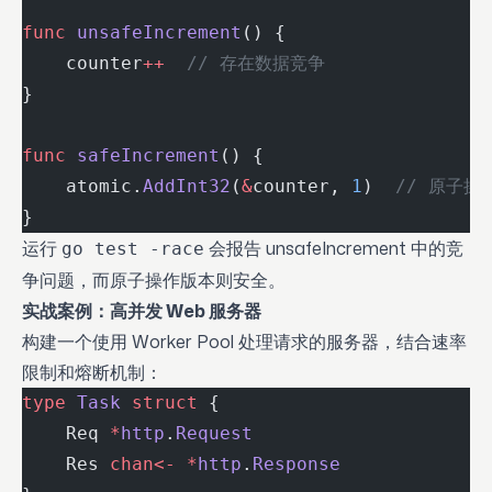
func
 unsafeIncrement
() {
    counter
++
  // 存在数据竞争
}
func
 safeIncrement
() {
    atomic.
AddInt32
(
&
counter, 
1
)  
// 原子操
}
运行
会报告 unsafeIncrement 中的竞
go test -race
争问题，而原子操作版本则安全。
实战案例：高并发 Web 服务器
构建一个使用 Worker Pool 处理请求的服务器，结合速率
限制和熔断机制：
type
 Task
 struct
 {
    Req 
*
http
.
Request
    Res 
chan<-
 *
http
.
Response