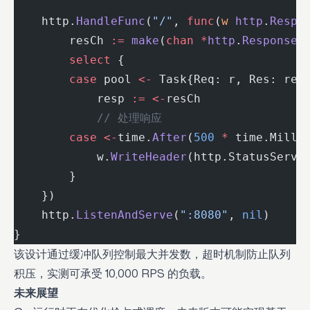
    http.
HandleFunc
(
"/"
, 
func
(
w
 http
.
Respo
        resCh 
:=
 make
(
chan
 *
http
.
Response
)
        select
 {
        case
 pool 
<-
 Task{Req: r, Res: res
            resp 
:=
 <-
resCh
            // 处理响应
        case
 <-
time.
After
(
500
 *
 time.Milli
            w.
WriteHeader
(http.StatusServi
        }
    })
    http.
ListenAndServe
(
":8080"
, 
nil
)
}
该设计通过缓冲队列控制最大并发数，超时机制防止队列
积压，实测可承受 10,000 RPS 的负载。
未来展望