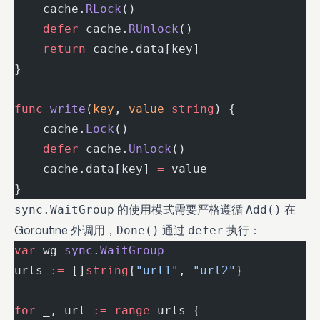
    cache.
RLock
()
    defer
 cache.
RUnlock
()
    return
 cache.data[key]
}
func
 write
(
key
, 
value
 string
) {
    cache.
Lock
()
    defer
 cache.
Unlock
()
    cache.data[key] 
=
 value
}
的使用模式需要严格遵循
在
sync.WaitGroup
Add()
Goroutine 外调用，
通过
执行：
Done()
defer
var
 wg 
sync
.
WaitGroup
urls 
:=
 []
string
{
"url1"
, 
"url2"
}
for
 _, url 
:=
 range
 urls {