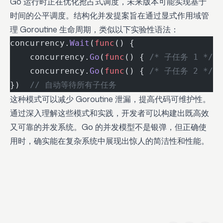
Go 运行时正在优化抢占式调度，未来版本可能实现基于
时间的公平调度。结构化并发提案旨在通过显式作用域管
理 Goroutine 生命周期，类似以下实验性语法：
concurrency.
Wait
(
func
() {
    concurrency.
Go
(
func
() { 
/* 子任务 1 */
 }
    concurrency.
Go
(
func
() { 
/* 子任务 2 */
 }
})  
// 自动等待所有子任务
这种模式可以减少 Goroutine 泄漏，提高代码可维护性。
通过深入理解这些模式和实践，开发者可以构建出既高效
又可靠的并发系统。Go 的并发模型不是银弹，但正确使
用时，确实能在复杂系统中展现出惊人的简洁性和性能。