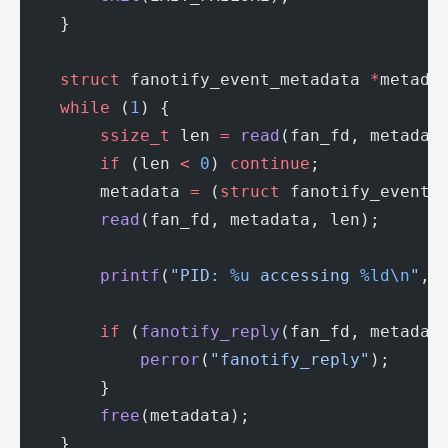
    }
    struct
 fanotify_event_metadata 
*
metada
    while
 (
1
) {
        ssize_t
 len 
=
 read
(fan_fd, metadat
        if
 (len 
<
 0
) 
continue
;
        metadata 
=
 (
struct
 fanotify_event_
        read
(fan_fd, metadata, len);
        printf
(
"PID: 
%u
 accessing 
%ld\n
"
, 
        if
 (
fanotify_reply
(fan_fd, metadat
            perror
(
"fanotify_reply"
);
        }
        free
(metadata);
    }