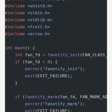
#include
 <unistd.h>
#include
 <stdio.h>
#include
 <stdlib.h>
#include
 <fcntl.h>
#include
 <errno.h>
int
 main
() {
    int
 fan_fd 
=
 fanotify_init
(FAN_CLASS_P
    if
 (fan_fd 
<
 0
) {
        perror
(
"fanotify_init"
);
        exit
(EXIT_FAILURE);
    }
    if
 (
fanotify_mark
(fan_fd, FAN_MARK_ADD
        perror
(
"fanotify_mark"
);
        exit
(EXIT_FAILURE);