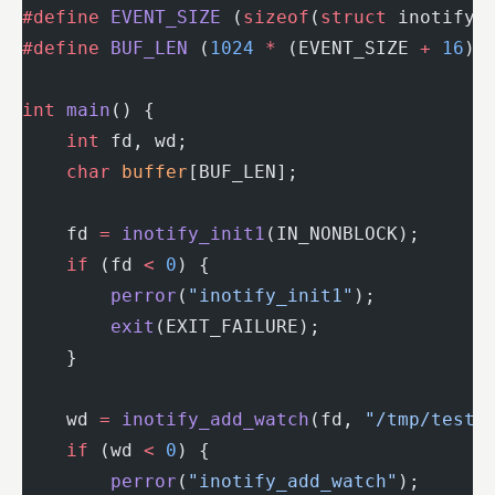
#define
 EVENT_SIZE
 (
sizeof
(
struct
 inotify_
#define
 BUF_LEN
 (
1024
 *
 (EVENT_SIZE 
+
 16
))
int
 main
() {
    int
 fd, wd;
    char
 buffer
[BUF_LEN];
    fd 
=
 inotify_init1
(IN_NONBLOCK);
    if
 (fd 
<
 0
) {
        perror
(
"inotify_init1"
);
        exit
(EXIT_FAILURE);
    }
    wd 
=
 inotify_add_watch
(fd, 
"/tmp/test"
    if
 (wd 
<
 0
) {
        perror
(
"inotify_add_watch"
);