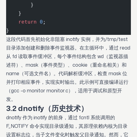
        }
    }
    return
 0
;
}
这段代码首先初始化非阻塞 inotify 实例，并为/tmp/test
目录添加创建和删除事件监视器。在主循环中，通过 read
从 fd 读取事件缓冲区，每个事件结构包含 wd（监视器描
述符）、mask（事件类型）、cookie（重命名相关）和
name（可选文件名）。代码解析缓冲区，检查 mask 位
并打印相应事件，实现实时输出。此示例可直接编译运行
（gcc -o monitor monitor.c），适用于调试和原型开
发。
3.2 dnotify（历史技术）
dnotify 作为 inotify 的前身，通过 fcntl 系统调用的
F_NOTIFY 命令实现目录级通知，其原理依赖内核为目录
设置标志位，当子文件变化时触发父目录通知。然而，它