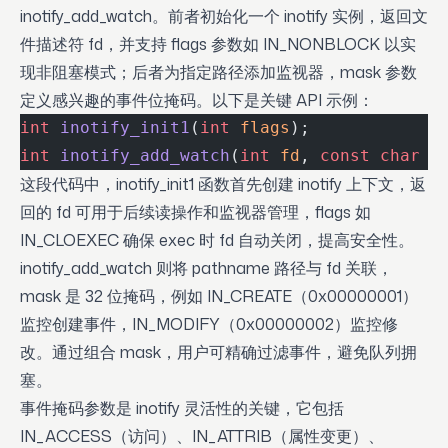
inotify_add_watch。前者初始化一个 inotify 实例，返回文
件描述符 fd，并支持 flags 参数如 IN_NONBLOCK 以实
现非阻塞模式；后者为指定路径添加监视器，mask 参数
定义感兴趣的事件位掩码。以下是关键 API 示例：
int
 inotify_init1
(
int
 flags
);
int
 inotify_add_watch
(
int
 fd
, 
const
 char
 *
这段代码中，inotify_init1 函数首先创建 inotify 上下文，返
回的 fd 可用于后续读操作和监视器管理，flags 如
IN_CLOEXEC 确保 exec 时 fd 自动关闭，提高安全性。
inotify_add_watch 则将 pathname 路径与 fd 关联，
mask 是 32 位掩码，例如 IN_CREATE（0x00000001）
监控创建事件，IN_MODIFY（0x00000002）监控修
改。通过组合 mask，用户可精确过滤事件，避免队列拥
塞。
事件掩码参数是 inotify 灵活性的关键，它包括
IN_ACCESS（访问）、IN_ATTRIB（属性变更）、