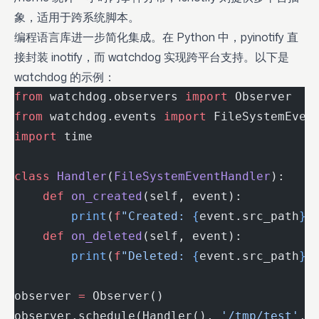
象，适用于跨系统脚本。
编程语言库进一步简化集成。在 Python 中，pyinotify 直
接封装 inotify，而 watchdog 实现跨平台支持。以下是
watchdog 的示例：
from
 watchdog.observers 
import
 Observer
from
 watchdog.events 
import
 FileSystemEven
import
 time
class
 Handler
(
FileSystemEventHandler
):
    def
 on_created
(self, event):
        print
(
f
"Created: 
{
event.src_path
}
"
    def
 on_deleted
(self, event):
        print
(
f
"Deleted: 
{
event.src_path
}
"
observer 
=
 Observer()
observer.schedule(Handler(), 
'/tmp/test'
, 