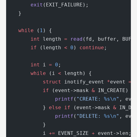
        exit
(EXIT_FAILURE);
    }
    while
 (
1
) {
        int
 length 
=
 read
(fd, buffer, BUF_
        if
 (length 
<
 0
) 
continue
;
        int
 i 
=
 0
;
        while
 (i 
<
 length) {
            struct
 inotify_event 
*
event 
=
 
            if
 (event->mask 
&
 IN_CREATE) {
                printf
(
"CREATE: 
%s\n
"
, eve
            } 
else
 if
 (event->mask 
&
 IN_DE
                printf
(
"DELETE: 
%s\n
"
, eve
            }
            i 
+=
 EVENT_SIZE 
+
 event->len;