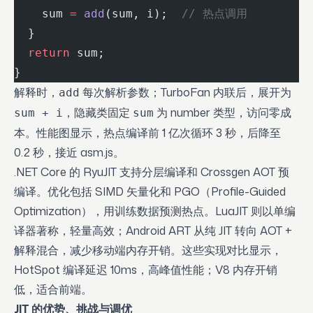
    sum 
=
 add
(sum, i);  
// 热点调用
  }
  return
 sum;
}
解释时，
每次解析参数；TurboFan 内联后，展开为
add
，隐藏类固定
为 number 类型，访问零成
sum + i
sum
本。性能图显示，热点编译前 1 亿次循环 3 秒，后降至
0.2 秒，接近 asm.js。
.NET Core 的 RyuJIT 支持分层编译和 Crossgen AOT 预
编译。优化包括 SIMD 矢量化和 PGO（Profile-Guided
Optimization），用训练数据预测热点。LuaJIT 则以单编
译器著称，轻量高效；Android ART 从纯 JIT 转向 AOT +
解释混合，减少移动端内存开销。这些实现对比显示，
HotSpot 编译延迟 10ms，高峰值性能；V8 内存开销
低，适合前端。
JIT 的优势、挑战与调优