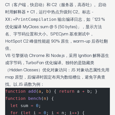
C1（客户端，快启动）和 C2（服务器，高吞吐）。启动
时用解释器 + C1，运行中热点升级到 C2。标志
-
输出编译日志，如「123 %
XX:+PrintCompilation
优化编译 MyClass::sum @ 5 (50 bytes)」，显示方法
名、字节码位置和大小。SPECjvm 基准测试中，
HotSpot C2 峰值性能超 90% 原生，warm-up 后吞吐翻
倍。
V8 引擎驱动 Chrome 和 Node.js，采用 Ignition 解释器生
成字节码，TurboFan 优化编译。独特的是隐藏类
（Hidden Classes）优化对象访问：JS 对象动态属性先用
map 原型，后编译时固定布局为数组槽位，避免字典查
找。以 JS 函数为例：
function
 add
(
a
, 
b
) { 
return
 a 
+
 b; }
function
 bench
(
n
) {
  let
 sum 
=
 0
;
  for
 (
let
 i 
=
 0
; i 
<
 n; i
++
) {