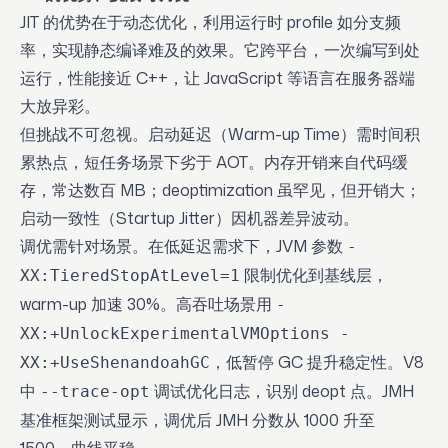
JIT 的优势在于动态优化，利用运行时 profile 如分支频
率，实现静态编译难及的效果。它跨平台，一次编写到处
运行，性能接近 C++，让 JavaScript 等语言在服务器端
大放异彩。
但挑战不可忽视。启动延迟（Warm-up Time）需时间积
累热点，短任务场景下劣于 AOT。内存开销来自代码缓
存，常达数百 MB；deoptimization 虽罕见，但开销大；
启动一致性（Startup Jitter）因机器差异波动。
调优需针对场景。在低延迟需求下，JVM 参数
-
限制优化到基线层，
XX:TieredStopAtLevel=1
warm-up 加速 30%。高吞吐场景用
-
XX:+UnlockExperimentalVMOptions -
，低暂停 GC 提升稳定性。V8
XX:+UseShenandoahGC
中
调试优化日志，识别 deopt 点。JMH
--trace-opt
基准框架测试显示，调优后 JMH 分数从 1000 升至