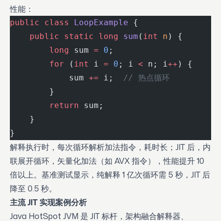
性能：
public
 class
 LoopExample
 {
    public
 static
 long
 sum
(
int
 n
) {
        long
 sum 
=
 0
;
        for
 (
int
 i 
=
 0
; i 
<
 n; i
++
) {
            sum 
+=
 i;  
// 热点循环
        }
        return
 sum;
    }
}
解释执行时，每次循环解析加法指令，耗时长；JIT 后，内
联展开循环，矢量化加法（如 AVX 指令），性能提升 10
倍以上。基准测试显示，纯解释 1 亿次循环需 5 秒，JIT 后
降至 0.5 秒。
主流 JIT 实现案例分析
Java HotSpot JVM 是 JIT 标杆，架构融合解释器、