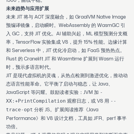
1500，曲线平稳。
未来趋势与应用扩展
未来 JIT 将与 AOT 深度融合，如 GraalVM Native Image
预编译镜像，启动瞬时。WebAssembly 的 WasmGC 引
入 GC，支持 JIT 优化。AI 辅助兴起，ML 模型预测分支概
率，TensorFlow 实验集成 V8，提升 15% 性能。边缘计算
和 Serverless 中，JIT 优化冷启动，如 FaaS 预热热点。
Rust 的 Cranelift JIT 和 Wasmtime 扩展到 Wasm 运行
时，预示多语言时代。
JIT 是现代虚拟机的灵魂，从热点检测到激进优化，推动动
态语言性能革命。它平衡了启动与稳态，让 Java、
JavaScript 等闪耀。鼓励读者实验：JVM 加
-
观察日志，或 V8 用
XX:+PrintCompilation
--
分析 JS。扩展阅读推荐《Java
trace-opt
Performance》和 V8 设计文档，工具如 JFR、perf 事半
功倍。