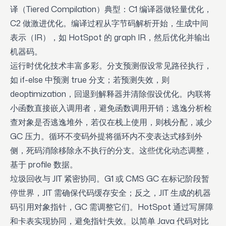
译（Tiered Compilation）典型：C1 编译器做轻量优化，
C2 做激进优化。编译过程从字节码解析开始，生成中间
表示（IR），如 HotSpot 的 graph IR，然后优化并输出
机器码。
运行时优化技术丰富多彩。分支预测假设常见路径执行，
如 if-else 中预测 true 分支；若预测失效，则
deoptimization，回退到解释器并清除假设优化。内联将
小函数直接嵌入调用者，避免函数调用开销；逃逸分析检
查对象是否逃逸堆外，若仅在栈上使用，则栈分配，减少
GC 压力。循环不变码外提将循环内不变表达式移到外
侧，死码消除移除永不执行的分支。这些优化动态调整，
基于 profile 数据。
垃圾回收与 JIT 紧密协同。G1 或 CMS GC 在标记阶段暂
停世界，JIT 需确保代码缓存安全；反之，JIT 生成的机器
码引用对象指针，GC 需调整它们。HotSpot 通过写屏障
和卡表实现协同，避免指针失效。以简单 Java 代码对比