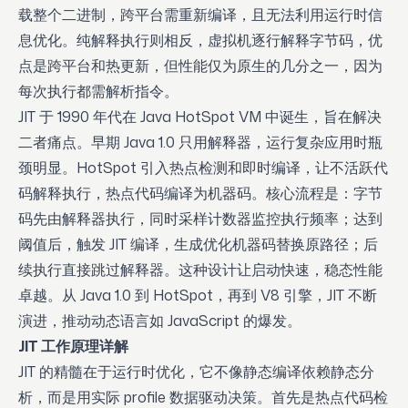
载整个二进制，跨平台需重新编译，且无法利用运行时信
息优化。纯解释执行则相反，虚拟机逐行解释字节码，优
点是跨平台和热更新，但性能仅为原生的几分之一，因为
每次执行都需解析指令。
JIT 于 1990 年代在 Java HotSpot VM 中诞生，旨在解决
二者痛点。早期 Java 1.0 只用解释器，运行复杂应用时瓶
颈明显。HotSpot 引入热点检测和即时编译，让不活跃代
码解释执行，热点代码编译为机器码。核心流程是：字节
码先由解释器执行，同时采样计数器监控执行频率；达到
阈值后，触发 JIT 编译，生成优化机器码替换原路径；后
续执行直接跳过解释器。这种设计让启动快速，稳态性能
卓越。从 Java 1.0 到 HotSpot，再到 V8 引擎，JIT 不断
演进，推动动态语言如 JavaScript 的爆发。
JIT 工作原理详解
JIT 的精髓在于运行时优化，它不像静态编译依赖静态分
析，而是用实际 profile 数据驱动决策。首先是热点代码检