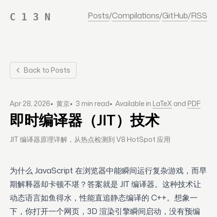
Posts
/
Compilations
/
GitHub
/
RSS
C 1 3 N
Back to Posts
•
•
•
Apr 28, 2026
黄京
3 min read
Available in
LaTeX
and
PDF
即时编译器（JIT）技术
JIT 编译器原理详解，从热点检测到 V8 HotSpot 应用
为什么 JavaScript 在浏览器中能瞬间运行复杂游戏，而早
期解释器却卡顿不堪？答案就是 JIT 编译器。这种技术让
动态语言如鱼得水，性能直追静态编译的 C++。想象一
下，你打开一个网页，3D 渲染引擎瞬间启动，没有预编