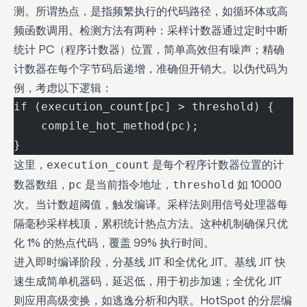
测。所谓热点，是指频繁执行的代码路径，如循环体或高
频函数调用。检测方法有两种：采样计数器通过定时中断
统计 PC（程序计数器）位置，简单高效但有噪声；精确
计数器在每个字节码后递增，准确但开销大。以伪代码为
例，考虑以下逻辑：
if (execution_count[pc] > threshold) {
    compile_hot_method(pc);
}
这里，
是每个程序计数器位置的计
execution_count
数器数组，
是当前指令地址，
如 10000
pc
threshold
次。当计数超阈值，触发编译。采样法则用信号处理器每
隔毫秒采样栈顶，累积统计热点方法。这种机制确保只优
化 1% 的热点代码，覆盖 99% 执行时间。
进入即时编译阶段，分基线 JIT 和全优化 JIT。基线 JIT 快
速生成简单机器码，延迟低，用于初步加速；全优化 JIT
则应用高级变换，如逃逸分析和内联。HotSpot 的分层编