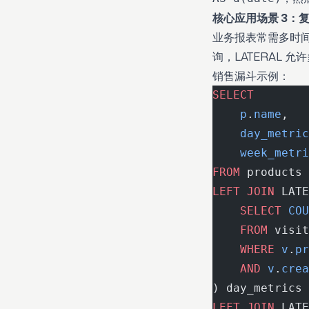
核心应用场景 3：
业务报表常需多时间
询，LATERAL 
销售漏斗示例：
SELECT
    p
.
name
,
    day_metric
    week_metri
FROM
 products 
LEFT JOIN
 LATE
    SELECT
 COU
    FROM
 visit
    WHERE
 v
.
pr
    AND
 v
.
crea
) day_metrics 
LEFT JOIN
 LATE