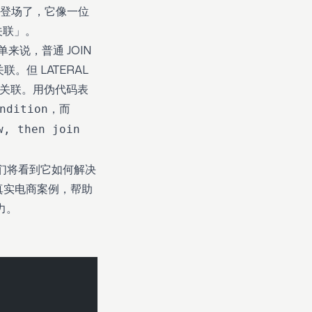
N 就登场了，它像一位
关联」。
简单来说，普通 JOIN
则关联。但 LATERAL
_row 关联。用伪代码表
，而
ndition
w, then join
，我们将看到它如何解决
真实电商案例，帮助
力。