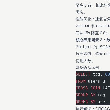
至多 3 行。相比纯
类名。
性能优化：建复合
WHERE 和 ORDER
间从 15s 降至 
核心应用场景 2：数
Postgres 的 J
展开多值。假设 user
使用人数。
基础语法示例：
SELECT
 tag, 
CO
FROM
 users u
CROSS JOIN
 LAT
GROUP BY
 tag
ORDER BY
 user_
逐行解读：CROSS 