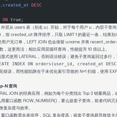
.
created_at
 DESC
 
ON
 true;
层从 users 表（别名 u）开始，对于每个用户 u，内层子查询过滤
d 的订单，按 created_at 降序排序，只取 LIMIT 1 的最近一条，结果
即使用户无订单，LEFT JOIN 也会保留 u.name 并将 recent_order
函数，这更简洁；相比应用层循环查询，性能提升 10 倍以上。
式使用 LATERAL，否则语法错误；避免子查询返回过多行，可加
EATE INDEX ON orders(user_id, created_at DESC
常见错误，而性能陷阱在于未优化索引导致的 N+1 扫描，使用 EXPLA
p-N 查询
ATERAL JOIN 的经典应用，例如为每个分类找出 Top 3 销量商品
用窗口函数 ROW_NUMBER()，要么嵌套子查询，前者代码
美平衡复杂度与效率。
窗口函数需全表排序，SQL 复杂度高；嵌套子查询易导致笛卡尔积