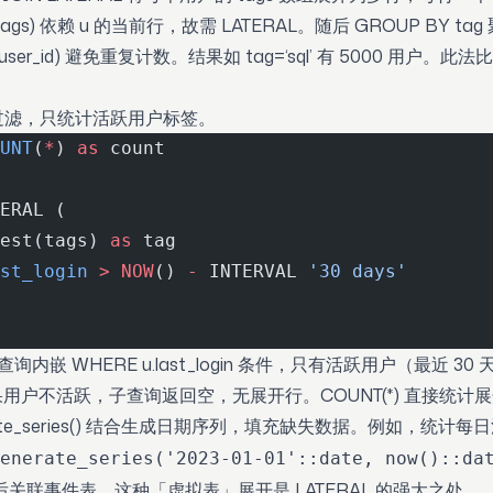
t(u.tags) 依赖 u 的当前行，故需 LATERAL。随后 GROUP BY ta
T user_id) 避免重复计数。结果如 tag=‘sql’ 有 5000 用户。
过滤，只统计活跃用户标签。
UNT
(
*
) 
as
 count
ERAL (
est(tags) 
as
 tag
st_login
 >
 NOW
() 
-
 INTERVAL 
'30 days'
查询内嵌 WHERE u.last_login 条件，只有活跃用户（最近 30 
。如果用户不活跃，子查询返回空，无展开行。COUNT(*) 直接统计
rate_series() 结合生成日期序列，填充缺失数据。例如，统计
enerate_series('2023-01-01'::date, now()::da
后关联事件表。这种「虚拟表」展开是 LATERAL 的强大之处。