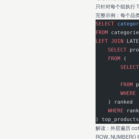
只针对每个组执行 T
完整示例：每个品类 T
SELECT
 categor
FROM
 categorie
LEFT JOIN
 LATE
    SELECT
 pro
    FROM
 (
        SELECT
              
        FROM
 p
        WHERE
 
    ) ranked
    WHERE
 rank
) top_products
解读：外层遍历 cat
ROW_NUMBER() 