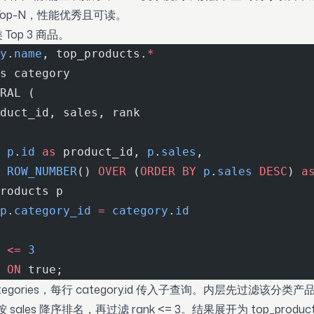
op-N，性能优秀且可读。
op 3 商品。
y
.
name
, top_products.
*
s category
RAL (
duct_id, sales, rank
 p
.
id
 as
 product_id, 
p
.
sales
,
 ROW_NUMBER
() 
OVER
 (
ORDER BY
 p
.
sales
 DESC
) 
a
roducts p 
p
.
category_id
 =
 category
.
id
 
<=
 3
 
ON
 true;
egories，每行 category.id 传入子查询。内层先过滤该分类
按 sales 降序排名，再过滤 rank <= 3。结果展开为 top_prod