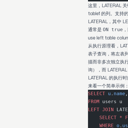
这里，LATERAL 
table1 的列。支持的 
LATERAL，其中
通常是
，
ON true
use left table 
从执行原理看，LAT
表子查询，将左表
描而非多次独立执行。
询），而 LATER
LATERAL 的执行
来看一个简单示例
SELECT
 u
.
name
,
FROM
 users u
LEFT JOIN
 LATE
    SELECT
 *
 F
    WHERE
 o
.
us