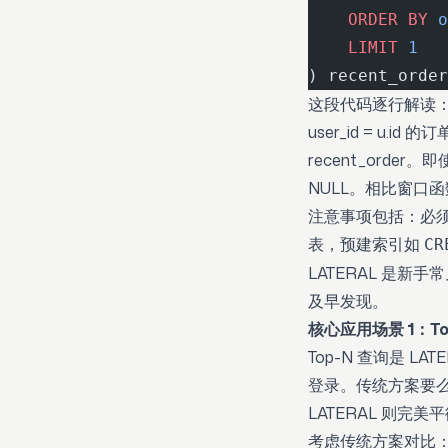
    ORDER BY
 o
    LIMIT
 1
) recent_order
这段代码逐行解读：外
user_id = u.i
recent_order。
NULL。相比窗口
注意事项包括：必须显
表，预建索引如
CR
LATERAL 是新手
及早发现。
核心应用场景 1：To
Top-N 查询是 L
登录。传统方案要么
LATERAL 则完
考虑传统方案对比：