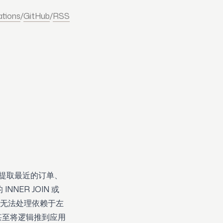
ations
/
GitHub
/
RSS
户提取最近的订单、
ER JOIN 或
定，无法处理依赖于左
甚至将逻辑推到应用