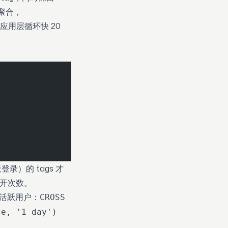
g 聚合，
此法比应用层循环快 20
天登录）的 tags 才
展开次数。
每日活跃用户：
CROSS
te, '1 day')