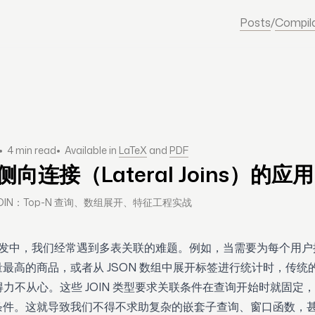
Posts
/
Compil
•
•
4 min read
Available in
LaTeX
and
PDF
Content
Title
Desc
s 侧向连接（Lateral Joins）的应用
AL JOIN：Top-N 查询、数组展开、特征工程实战
询开发中，我们经常遇到多表关联的难题。例如，当需要为每个用
高的商品，或者从 JSON 数组中展开标签进行统计时，传统的 INN
往往显得力不从心。这些 JOIN 类型要求关联条件在查询开始时就固
条件。这就导致我们不得不求助复杂的嵌套子查询、窗口函数，