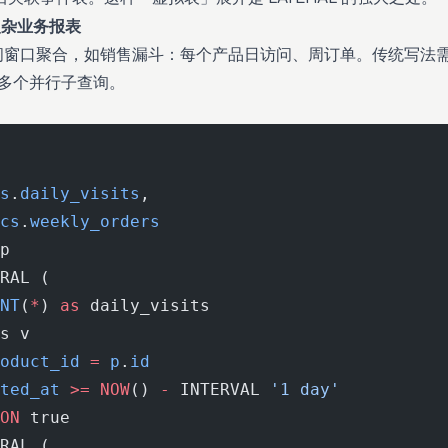
复杂业务报表
窗口聚合，如销售漏斗：每个产品日访问、周订单。传统写法需 U
允许多个并行子查询。
s
.
daily_visits
,
cs
.
weekly_orders
p
RAL (
NT
(
*
) 
as
 daily_visits
s v 
oduct_id
 =
 p
.
id
ted_at
 >=
 NOW
() 
-
 INTERVAL 
'1 day'
ON
 true
RAL (