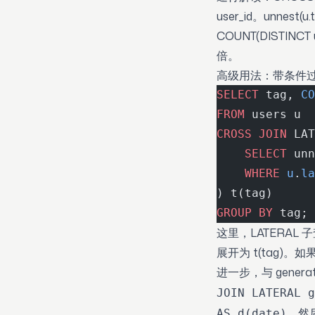
user_id。unnes
COUNT(DISTINC
倍。
高级用法：带条件
SELECT
 tag, 
CO
FROM
 users u
CROSS JOIN
 LAT
    SELECT
 unn
    WHERE
 u
.
la
) t(tag)
GROUP BY
 tag;
这里，LATERAL 子
展开为 t(tag)
进一步，与 gene
JOIN LATERAL g
，然
AS d(date)