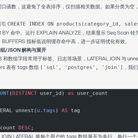
窗口函数，这避免了全表排序，仅扫描相关数据。如果分类为空，LEF
索引
CREATE INDEX ON products(category_id, sale
 BY 命中。运行 EXPLAIN ANALYZE，结果显示 Seq Scan 转为 
0.8s。BUFFERS 指标低说明缓存命中高，进一步证明优化有效。
组/JSON 解构与展开
SONB 和数组字段常用于标签、日志等场景，LATERAL JOIN 与 unn
s 表有 tags 数组
，我们
['sql', 'postgres', 'join']
UNT
(
DISTINCT
 user_id) 
as
 user_count
ERAL unnest(
u
.
tags
) 
AS
 tag
count 
DESC
;
JOIN LATERAL 将每个用户的 tags 数组展开为多行，每行一个